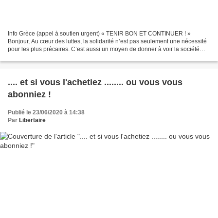
Info Grèce (appel à soutien urgent) « TENIR BON ET CONTINUER ! »
Bonjour, Au cœur des luttes, la solidarité n’est pas seulement une nécessité
pour les plus précaires. C’est aussi un moyen de donner à voir la société
que nous désirons. Depuis plusieurs...
.... et si vous l'achetiez ........ ou vous vous
abonniez !
Publié le 23/06/2020 à 14:38
Par
Libertaire