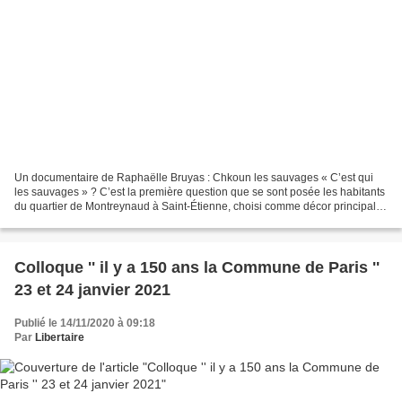
Un documentaire de Raphaëlle Bruyas : Chkoun les sauvages « C’est qui
les sauvages » ? C’est la première question que se sont posée les habitants
du quartier de Montreynaud à Saint-Étienne, choisi comme décor principal
pour la série Canal Plus, Les Sauvages....
Colloque '' il y a 150 ans la Commune de Paris ''
23 et 24 janvier 2021
Publié le 14/11/2020 à 09:18
Par
Libertaire