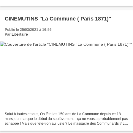
dans la rue Nous manquons les chants,...
CINEMUTINS ''La Commune ( Paris 1871)''
Publié le 25/03/2021 à 16:56
Par
Libertaire
Salut à toutes et tous, On fête les 150 ans de La Commune depuis ce 18
mars, qui marque le début du soulèvement... ça ne vous a probablement pas
échappé ! Mais que fête-t-on au juste ? Le massacre des Communards ? La
déportation des survivants ? La défaite...