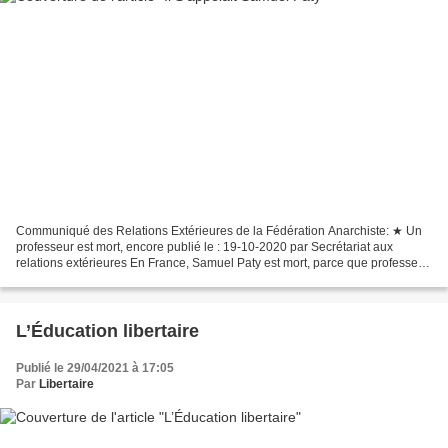
Communiqué des Relations Extérieures de la Fédération Anarchiste: ★ Un
professeur est mort, encore publié le : 19-10-2020 par Secrétariat aux
relations extérieures En France, Samuel Paty est mort, parce que professeur,
parce qu’il faisait son métier,...
L’Éducation libertaire
Publié le 29/04/2021 à 17:05
Par
Libertaire