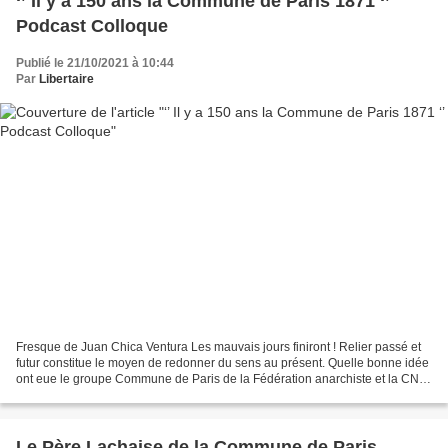
‘’ Il y a 150 ans la Commune de Paris 1871 ‘’
Podcast Colloque
Publié le 21/10/2021 à 10:44
Par
Libertaire
Fresque de Juan Chica Ventura Les mauvais jours finiront ! Relier passé et
futur constitue le moyen de redonner du sens au présent. Quelle bonne idée
ont eue le groupe Commune de Paris de la Fédération anarchiste et la CNT
région parisienne d'organiser...
Le Père Lachaise de la Commune de Paris