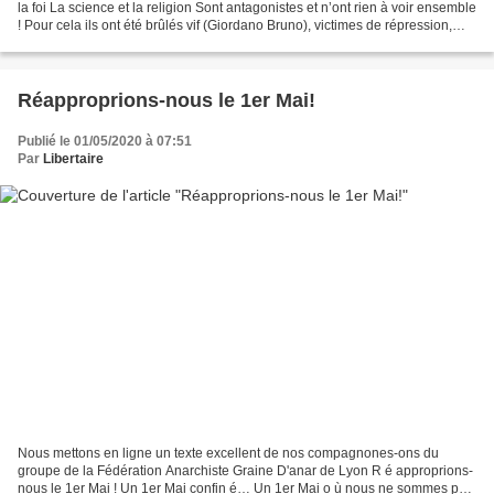
la foi La science et la religion Sont antagonistes et n’ont rien à voir ensemble
! Pour cela ils ont été brûlés vif (Giordano Bruno), victimes de répression,
d’exil (Spinoza)...
Réapproprions-nous le 1er Mai!
Publié le 01/05/2020 à 07:51
Par
Libertaire
Nous mettons en ligne un texte excellent de nos compagnones-ons du
groupe de la Fédération Anarchiste Graine D'anar de Lyon R é approprions-
nous le 1er Mai ! Un 1er Mai confin é… Un 1er Mai o ù nous ne sommes pas