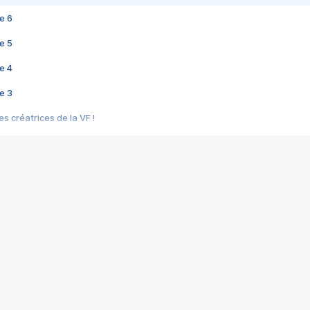
e 6
e 5
e 4
e 3
s créatrices de la VF !
e 2
e 1
e Mektoub My Love arrive enfin ! Rencontre avec Shaïn Boumedine et Sal
i : après Toni en famille
elle réalise le bouleversant Dites lui que je l'aime
ais ! Rencontre autour de Vie privée de Rebecca Zlotowski
 de Marguerite, Grave... Rencontre avec Ella Rumpf