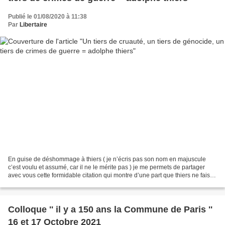
Publié le 01/08/2020 à 11:38
Par
Libertaire
En guise de déshommage à thiers ( je n’écris pas son nom en majuscule
c’est voulu et assumé, car il ne le mérite pas ) je me permets de partager
avec vous cette formidable citation qui montre d’une part que thiers ne faisait
pas l’unanimité dans le monde...
Colloque '' il y a 150 ans la Commune de Paris ''
16 et 17 Octobre 2021