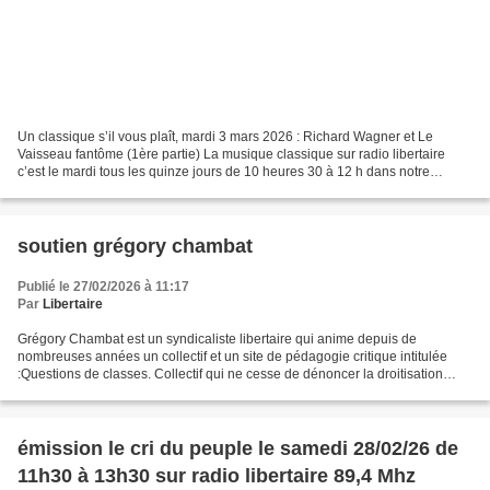
Un classique s’il vous plaît, mardi 3 mars 2026 : Richard Wagner et Le
Vaisseau fantôme (1ère partie) La musique classique sur radio libertaire
c’est le mardi tous les quinze jours de 10 heures 30 à 12 h dans notre
émission Un classique s’il vous plaît....
soutien grégory chambat
Publié le 27/02/2026 à 11:17
Par
Libertaire
Grégory Chambat est un syndicaliste libertaire qui anime depuis de
nombreuses années un collectif et un site de pédagogie critique intitulée
:Questions de classes. Collectif qui ne cesse de dénoncer la droitisation
voire la fascisation au sein de l’enseignement...
émission le cri du peuple le samedi 28/02/26 de
11h30 à 13h30 sur radio libertaire 89,4 Mhz