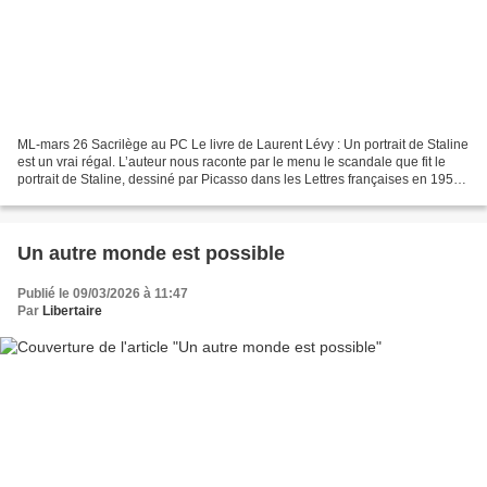
ML-mars 26 Sacrilège au PC Le livre de Laurent Lévy : Un portrait de Staline
est un vrai régal. L’auteur nous raconte par le menu le scandale que fit le
portrait de Staline, dessiné par Picasso dans les Lettres françaises en 1953,
lors de la mort du dictateur...
Un autre monde est possible
Publié le 09/03/2026 à 11:47
Par
Libertaire