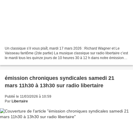
coordonné avec des militants de la CNT l’organisation d’un colloque au
Lycée autogéré de Paris (LAP) sur les réalisations de la Commune (reporté
les 12 et 13 juin 2021) et a cogéré la publication de ses actes toujours
disponibles à Publico. La même année, a été mis en place un blog
régulièrement alimenté où sont publiés de nombreuses informations liées à
l’actualité anarchiste et sociale. Pour tout contact : commune-de-
paris@federation-anarchiste.org
Un classique s’il vous plaît, mardi 17 mars 2026 : Richard Wagner et Le
Vaisseau fantôme (2de partie) La musique classique sur radio libertaire c’est
le mardi tous les quinze jours de 10 heures 30 à 12 h dans notre émission
Un classique s’il vous plaît....
émission chroniques syndicales samedi 21
mars 11h30 à 13h30 sur radio libertaire
Publié le 11/03/2026 à 10:59
Par
Libertaire