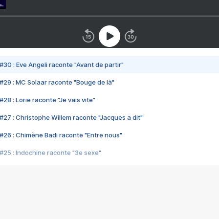
#30 : Eve Angeli raconte "Avant de partir"
#29 : MC Solaar raconte "Bouge de là"
28 : Lorie raconte "Je vais vite"
#27 : Christophe Willem raconte "Jacques a dit"
#26 : Chimène Badi raconte "Entre nous"
#25 : Indochine raconte "3e sexe"
#24 : Zaho raconte "C'est chelou"
#23 : Patrick Bruel raconte "Au café des délices"
#22 : Kyo raconte "Le chemin"