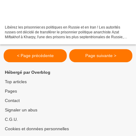
Libérez les prisonnier.es politiques en Russie et en Iran ! Les autorités
russes ont décidé de transférer le prisonnier politique anarchiste Azat
Miftakhof à Kharpy, l'une des prisons les plus septentrionales de Russie,
située au-delà du cercle polaire...
< Page précédente
Page suivante >
Hébergé par Overblog
Top articles
Pages
Contact
Signaler un abus
C.G.U.
Cookies et données personnelles