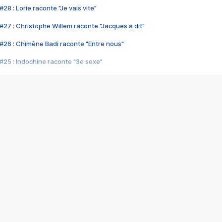
28 : Lorie raconte "Je vais vite"
#27 : Christophe Willem raconte "Jacques a dit"
#26 : Chimène Badi raconte "Entre nous"
#25 : Indochine raconte "3e sexe"
#24 : Zaho raconte "C'est chelou"
#23 : Patrick Bruel raconte "Au café des délices"
#22 : Kyo raconte "Le chemin"
#21 : Nolwenn Leroy raconte "Cassé"
#20 : Patrick Hernandez raconte "Born to be alive"
#19 : Lorie raconte "Près de moi"
#18 : Michael Jones raconte "A nos actes manqués" (avec Jean-Jacque
#17 : Khaled raconte "Aïcha"