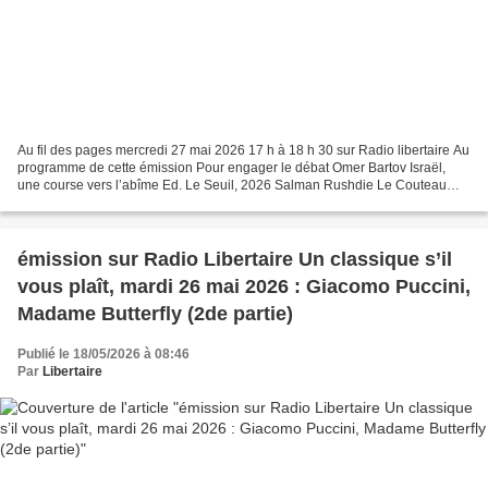
coordonné avec des militants de la CNT l’organisation d’un colloque au
Lycée autogéré de Paris (LAP) sur les réalisations de la Commune (reporté
les 12 et 13 juin 2021) et a cogéré la publication de ses actes toujours
disponibles à Publico. La même année, a été mis en place un blog
régulièrement alimenté où sont publiés de nombreuses informations liées à
l’actualité anarchiste et sociale. Pour tout contact : commune-de-
paris@federation-anarchiste.org
Au fil des pages mercredi 27 mai 2026 17 h à 18 h 30 sur Radio libertaire Au
programme de cette émission Pour engager le débat Omer Bartov Israël,
une course vers l’abîme Ed. Le Seuil, 2026 Salman Rushdie Le Couteau
Réflexions suite à une tentative d’assassinat...
émission sur Radio Libertaire Un classique s’il
vous plaît, mardi 26 mai 2026 : Giacomo Puccini,
Madame Butterfly (2de partie)
Publié le 18/05/2026 à 08:46
Par
Libertaire