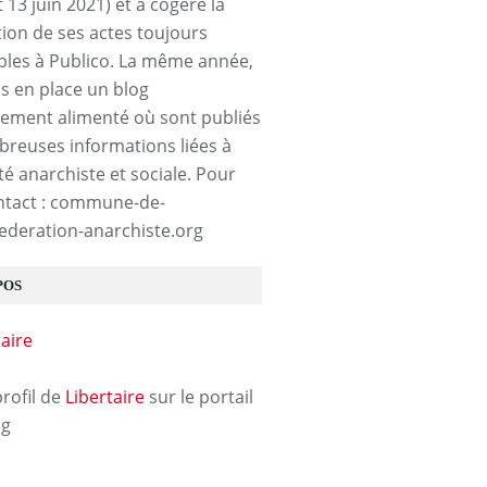
t 13 juin 2021) et a cogéré la
tion de ses actes toujours
bles à Publico. La même année,
is en place un blog
rement alimenté où sont publiés
reuses informations liées à
ité anarchiste et sociale. Pour
ntact : commune-de-
ederation-anarchiste.org
POS
profil de
Libertaire
sur le portail
og