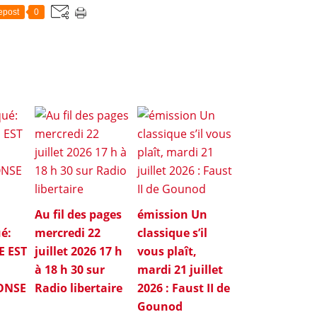
epost
0
Au fil des pages
émission Un
é:
mercredi 22
classique s’il
E EST
juillet 2026 17 h
vous plaît,
à 18 h 30 sur
mardi 21 juillet
ONSE
Radio libertaire
2026 : Faust II de
Gounod