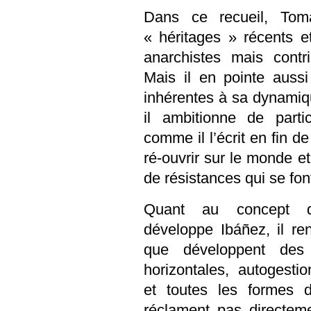
Dans ce recueil,
Tom
« héritages » récents 
anarchistes mais contr
Mais il en pointe aussi 
inhérentes à sa dynamiqu
il ambitionne de parti
comme il l’écrit en fin de
ré-ouvrir sur le monde e
de résistances qui se fon
Quant au concept d’
développe
Ibáñez
, il r
que développent des 
horizontales, autogestio
et toutes les formes 
réclament pas directem