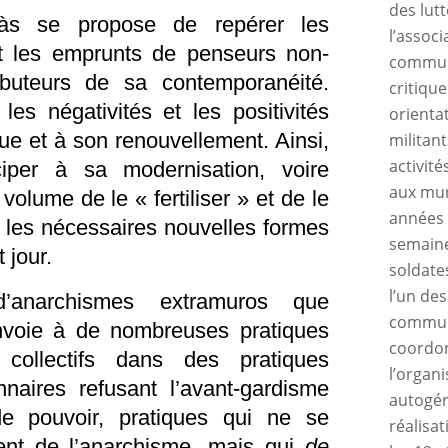
des lutt
às
se propose de repérer les
l’assoc
et les emprunts de penseurs non-
commun
ibuteurs de sa contemporanéité.
critique
les négativités et les positivités
orienta
e et à son renouvellement. Ainsi,
militan
activité
ciper à sa modernisation, voire
aux mur
 volume de le « fertiliser » et de le
années 
t les nécessaires nouvelles formes
semaine
t jour.
soldate
l’un des
anarchismes extramuros que
communa
envoie à de nombreuses pratiques
coordon
collectifs dans des pratiques
l’organ
nnaires refusant l’avant-gardisme
autogér
de pouvoir, pratiques qui ne se
réalisa
ent de l’anarchisme, mais qui
de