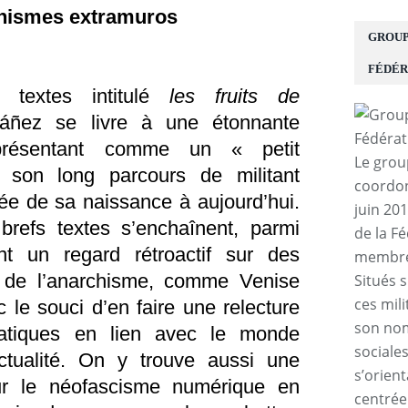
hismes extramuros
GROUP
FÉDÉR
 textes intitulé
les fruits de
báñez
se livre à une étonnante
 présentant comme un « petit
Le grou
 son long parcours de militant
coordon
ée de sa naissance à aujourd’hui.
juin 20
brefs textes s’enchaînent, parmi
de la F
ant un regard rétroactif sur des
membres
s de l’anarchisme, comme Venise
Situés 
ces mili
 le souci d’en faire une relecture
son nom
atiques en lien avec le monde
sociale
ctualité. On y trouve aussi une
s’orient
sur le néofascisme numérique en
centrée