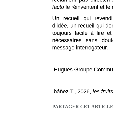
facto
le réinventent et le
Un recueil qui revend
d’idée, un recueil qui d
toujours facile à lire e
nécessaires sans dou
message interrogateur.
Hugues Groupe Commun
Ibáñez
T., 2026,
les fruit
PARTAGER CET ARTICL