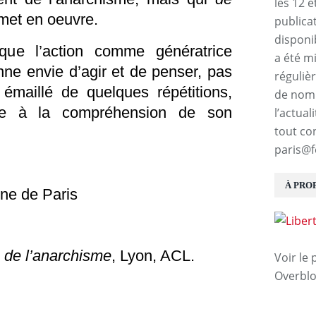
les 12 e
 met en oeuvre.
publica
disponi
ique l’action comme génératrice
a été m
onne envie d’agir et de penser, pas
réguliè
t émaillé de quelques répétitions,
de nomb
te à la compréhension de son
l’actual
tout co
paris@f
À PRO
e de Paris
s de l’anarchisme
, Lyon, ACL.
Voir le 
Overbl
E