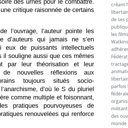
usoire des urnes pour le combattre.
créant l
à une critique raisonnée de certains
liberta
de ses 
publiqu
e l’ouvrage, l’auteur pointe les
les fil
me d’auteurs qui jamais ne s’en
Watkins
i eux de puissants intellectuels
adhérent
 il souligne aussi que ces mêmes
Fédérat
ent par leur théorisation et leur
tractage
animati
, de nouvelles réflexions aux
libertai
rains toujours situés socio-
parfois 
l’anarchisme, d’où le S du pluriel
fédéral
idère comme multiple et foisonnant,
organis
des pratiques pourvoyeuses de
militant
pratiques renouvelées qui renforce
des ouvr
monde o