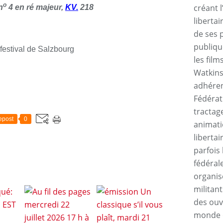
o
créant l
n
4 en ré majeur,
KV.
218
liberta
de ses 
publiqu
 festival de Salzbourg
les fil
Watkins
adhérent
E
Fédérat
tractage
epost
0
animati
libertai
parfois 
fédéral
organis
militant
des ouvr
monde o