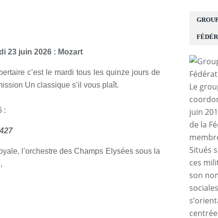
GROUP
FÉDÉR
di 23 juin 2026 : Mozart
ertaire c’est le mardi tous les quinze jours de
ssion Un classique s’il vous plaît.
Le grou
coordon
 :
juin 20
de la F
 427
membres
Situés 
royale, l’orchestre des Champs Elysées sous la
ces mili
,
son nom
sociale
s’orient
centrée