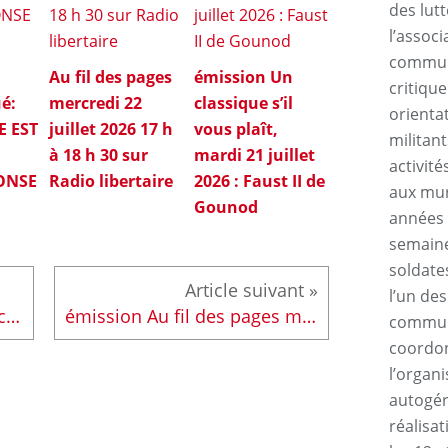
des lutt
l’assoc
commun
Au fil des pages
émission Un
critique
é:
mercredi 22
classique s’il
orienta
E EST
juillet 2026 17 h
vous plaît,
militan
à 18 h 30 sur
mardi 21 juillet
activité
ONSE
Radio libertaire
2026 : Faust II de
aux mur
Gounod
années 
semaine
soldate
l’un des
émission chroniques syndicales le 20/06/26 de 11h30 à 13h30 sur radio libertaire
émission Au fil des pages mercredi 24 juin 2026 17 h à 18 h 30 sur Radio libertaire
communa
coordon
l’organ
autogér
réalisa