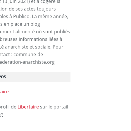
t 13 juin 2021) et a cogéré la
tion de ses actes toujours
bles à Publico. La même année,
is en place un blog
rement alimenté où sont publiés
reuses informations liées à
ité anarchiste et sociale. Pour
ntact : commune-de-
ederation-anarchiste.org
POS
profil de
Libertaire
sur le portail
og