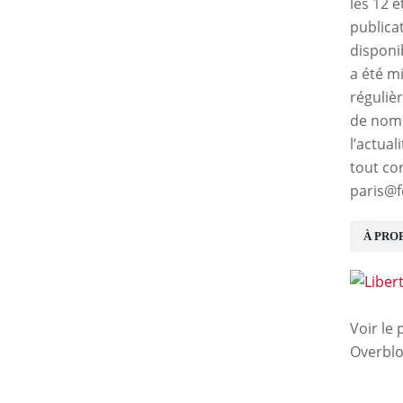
les 12 e
publica
disponi
a été m
réguliè
de nomb
l’actual
tout co
paris@f
À PRO
Voir le 
Overbl