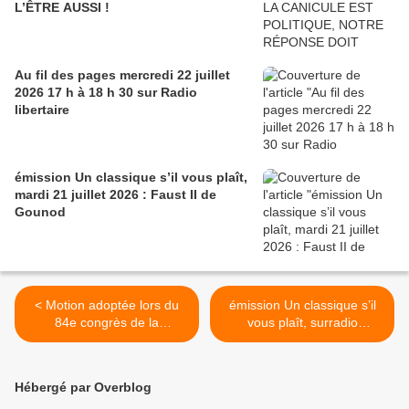
L’ÊTRE AUSSI !
Au fil des pages mercredi 22 juillet
2026 17 h à 18 h 30 sur Radio
libertaire
émission Un classique s’il vous plaît,
mardi 21 juillet 2026 : Faust II de
Gounod
< Motion adoptée lors du
émission Un classique s’il
84e congrès de la
vous plaît, surradio
Fédération Anarchiste,
libertaire mardi 23 juin 2026
réuni à Merlieux (02) les 23,
10 heures 30 à 12 h :
24 et 25 mai 2026.
Mozart >
Hébergé par Overblog