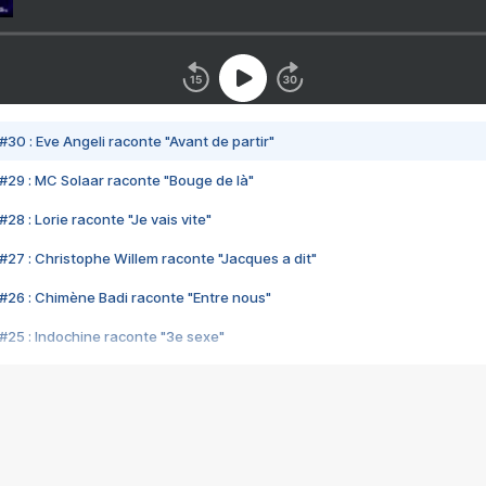
#30 : Eve Angeli raconte "Avant de partir"
#29 : MC Solaar raconte "Bouge de là"
28 : Lorie raconte "Je vais vite"
#27 : Christophe Willem raconte "Jacques a dit"
#26 : Chimène Badi raconte "Entre nous"
#25 : Indochine raconte "3e sexe"
#24 : Zaho raconte "C'est chelou"
#23 : Patrick Bruel raconte "Au café des délices"
#22 : Kyo raconte "Le chemin"