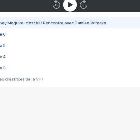
bey Maguire, c'est lui ! Rencontre avec Damien Witecka
e 6
e 5
e 4
e 3
s créatrices de la VF !
e 2
e 1
e Mektoub My Love arrive enfin ! Rencontre avec Shaïn Boumedine et Sal
i : après Toni en famille
elle réalise le bouleversant Dites lui que je l'aime