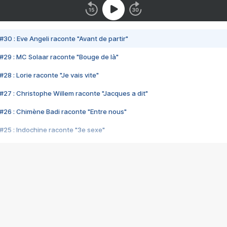
#30 : Eve Angeli raconte "Avant de partir"
#29 : MC Solaar raconte "Bouge de là"
28 : Lorie raconte "Je vais vite"
#27 : Christophe Willem raconte "Jacques a dit"
#26 : Chimène Badi raconte "Entre nous"
#25 : Indochine raconte "3e sexe"
#24 : Zaho raconte "C'est chelou"
#23 : Patrick Bruel raconte "Au café des délices"
#22 : Kyo raconte "Le chemin"
#21 : Nolwenn Leroy raconte "Cassé"
#20 : Patrick Hernandez raconte "Born to be alive"