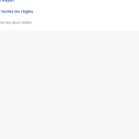
im Rayan
 toutes les règles
s les jeux vidéo
us choquant de Rockstar ? - Le scandale BULLY
e plus moche de Steam
du RÊVE tourne au CAUCHEMAR
pendant 8 heures
it… à tort
umiliés par un jeu vidéo
ire - Final Fantasy 8
ti un empire - Age of Empires
story DOFUS
tard, il crée l'un des pires jeux de tous les temps, MindsEye.